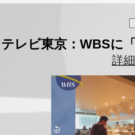
テレビ東京：WBSに
詳