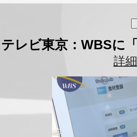
テレビ東京：WBSに
詳